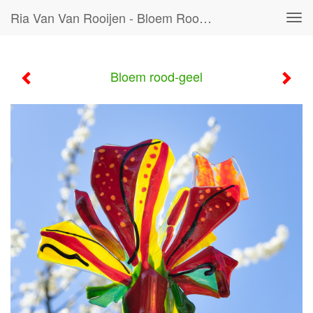
Ria Van Van Rooijen - Bloem Rood-Geel
Tog
navi
Bloem rood-geel